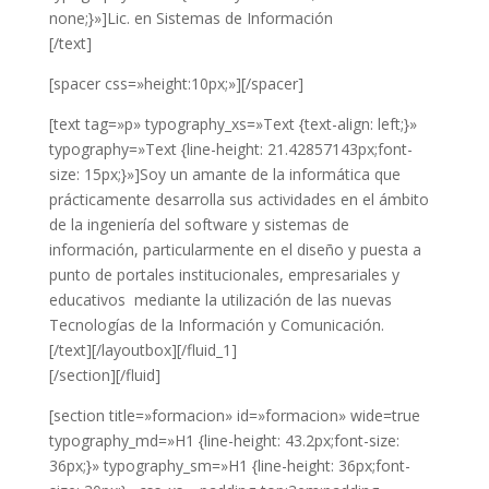
none;}»]Lic. en Sistemas de Información
[/text]
[spacer css=»height:10px;»][/spacer]
[text tag=»p» typography_xs=»Text {text-align: left;}»
typography=»Text {line-height: 21.42857143px;font-
size: 15px;}»]Soy un amante de la informática que
prácticamente desarrolla sus actividades en el ámbito
de la ingeniería del software y sistemas de
información, particularmente en el diseño y puesta a
punto de portales institucionales, empresariales y
educativos mediante la utilización de las nuevas
Tecnologías de la Información y Comunicación.
[/text][/layoutbox][/fluid_1]
[/section][/fluid]
[section title=»formacion» id=»formacion» wide=true
typography_md=»H1 {line-height: 43.2px;font-size:
36px;}» typography_sm=»H1 {line-height: 36px;font-