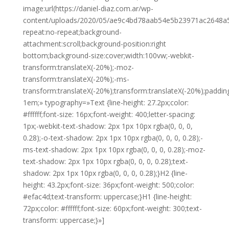
image:url(https://daniel-diaz.com.ar/wp-
content/uploads/2020/05/ae9c4bd78aab54e5b23971ac2648a53
repeat:no-repeat;background-
attachment:scroll;background-position:right
bottom;background-size:cover;width:100vw;-webkit-
transform:translateX(-20%);-moz-
transform:translateX(-20%);-ms-
transform:translateX(-20%);transform:translateX(-20%);paddi
1em;» typography=»Text {line-height: 27.2px;color:
#ffffff;font-size: 16px;font-weight: 400;letter-spacing:
1px;-webkit-text-shadow: 2px 1px 10px rgba(0, 0, 0,
0.28);-o-text-shadow: 2px 1px 10px rgba(0, 0, 0, 0.28);-
ms-text-shadow: 2px 1px 10px rgba(0, 0, 0, 0.28);-moz-
text-shadow: 2px 1px 10px rgba(0, 0, 0, 0.28);text-
shadow: 2px 1px 10px rgba(0, 0, 0, 0.28);}H2 {line-
height: 43.2px;font-size: 36px;font-weight: 500;color:
#efac4d;text-transform: uppercase;}H1 {line-height:
72px;color: #ffffff;font-size: 60px;font-weight: 300;text-
transform: uppercase;}»]