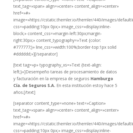
text_tag=»span» align=»center» content_align=»center»
href=»#»
image=»https://cstatic.themler.io/themler/440/images/default
css=»padding:10px 0px;» image_css=»display:inline-
block;» content_css=»margin-left:30px;margin-
right:30px;» content_typography=»Text {color:
#777777;}» line_css=»width:100%;border-top:1px solid
#dddddd;»][/separator]
[text tag=»p» typography_xs=»Text {text-align:
left;}»]Desempeño tareas de procesamiento de datos
y facturación en la empresa de seguros
Hamburgo
Cía. de Seguros S.A.
En esta institución estoy hace 5
años.[/text]
[separator content_type=»none» text=»Caption»
text_tag=»span» align=»center» content_align=»center»
href=»#»
image=»https://cstatic.themler.io/themler/440/images/default
css=»padding:10px 0px;» image_css=»display:inline-