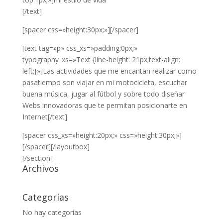
[/text]
[spacer css=»height:30px;»][/spacer]
[text tag=»p» css_xs=»padding:0px;»
typography_xs=»Text {line-height: 21px;text-align:
left;}»]Las actividades que me encantan realizar como
pasatiempo son viajar en mi motocicleta, escuchar
buena música, jugar al fútbol y sobre todo diseñar
Webs innovadoras que te permitan posicionarte en
Internet[/text]
[spacer css_xs=»height:20px;» css=»height:30px;»]
[/spacer][/layoutbox]
[/section]
Archivos
Categorías
No hay categorías