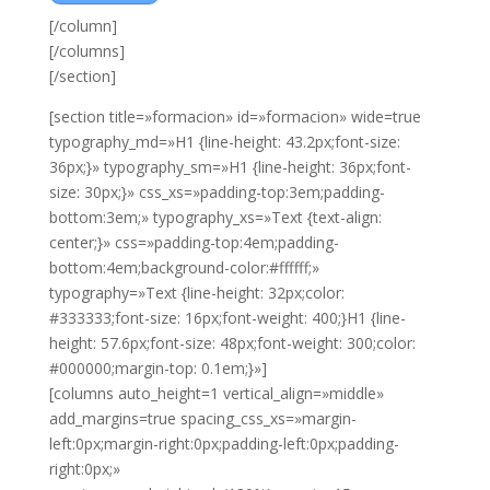
[/column]
[/columns]
[/section]
[section title=»formacion» id=»formacion» wide=true
typography_md=»H1 {line-height: 43.2px;font-size:
36px;}» typography_sm=»H1 {line-height: 36px;font-
size: 30px;}» css_xs=»padding-top:3em;padding-
bottom:3em;» typography_xs=»Text {text-align:
center;}» css=»padding-top:4em;padding-
bottom:4em;background-color:#ffffff;»
typography=»Text {line-height: 32px;color:
#333333;font-size: 16px;font-weight: 400;}H1 {line-
height: 57.6px;font-size: 48px;font-weight: 300;color:
#000000;margin-top: 0.1em;}»]
[columns auto_height=1 vertical_align=»middle»
add_margins=true spacing_css_xs=»margin-
left:0px;margin-right:0px;padding-left:0px;padding-
right:0px;»