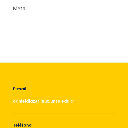
Meta
Acceder
Feed de entradas
Feed de comentarios
WordPress.org
E-mail
danieldiaz@linux.unse.edu.ar
Teléfono