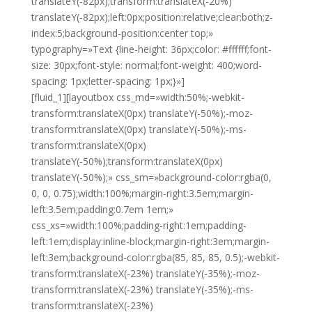
translateY(-82px);transform:translateX(-20%)
translateY(-82px);left:0px;position:relative;clear:both;z-
index:5;background-position:center top;»
typography=»Text {line-height: 36px;color: #ffffff;font-
size: 30px;font-style: normal;font-weight: 400;word-
spacing: 1px;letter-spacing: 1px;}»]
[fluid_1][layoutbox css_md=»width:50%;-webkit-
transform:translateX(0px) translateY(-50%);-moz-
transform:translateX(0px) translateY(-50%);-ms-
transform:translateX(0px)
translateY(-50%);transform:translateX(0px)
translateY(-50%);» css_sm=»background-color:rgba(0,
0, 0, 0.75);width:100%;margin-right:3.5em;margin-
left:3.5em;padding:0.7em 1em;»
css_xs=»width:100%;padding-right:1em;padding-
left:1em;display:inline-block;margin-right:3em;margin-
left:3em;background-color:rgba(85, 85, 85, 0.5);-webkit-
transform:translateX(-23%) translateY(-35%);-moz-
transform:translateX(-23%) translateY(-35%);-ms-
transform:translateX(-23%)