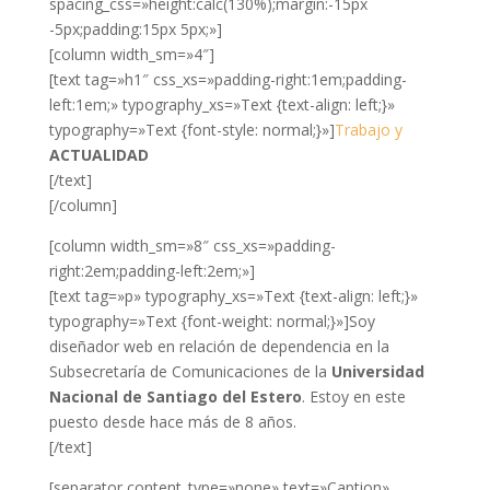
spacing_css=»height:calc(130%);margin:-15px
-5px;padding:15px 5px;»]
[column width_sm=»4″]
[text tag=»h1″ css_xs=»padding-right:1em;padding-
left:1em;» typography_xs=»Text {text-align: left;}»
typography=»Text {font-style: normal;}»]
Trabajo y
ACTUALIDAD
[/text]
[/column]
[column width_sm=»8″ css_xs=»padding-
right:2em;padding-left:2em;»]
[text tag=»p» typography_xs=»Text {text-align: left;}»
typography=»Text {font-weight: normal;}»]Soy
diseñador web en relación de dependencia en la
Subsecretaría de Comunicaciones de la
Universidad
Nacional de Santiago del Estero
. Estoy en este
puesto desde hace más de 8 años.
[/text]
[separator content_type=»none» text=»Caption»