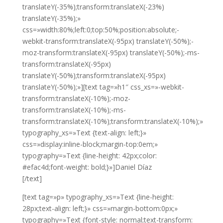
translateY(-35%);transform:translateX(-23%)
translateY(-35%);»
css=»width:80%;left:0;top:50%;position:absolute;-
webkit-transform:translateX(-95px) translateY(-50%);-
moz-transform:translateX(-95px) translateY(-50%);-ms-
transform:translateX(-95px)
translateY(-50%);transform:translateX(-95px)
translateY(-50%);»][text tag=»h1″ css_xs=»-webkit-
transform:translateX(-10%);-moz-
transform:translateX(-10%);-ms-
transform:translateX(-10%);transform:translateX(-10%);»
typography_xs=»Text {text-align: left;}»
css=»display:inline-block;margin-top:0em;»
typography=»Text {line-height: 42px;color:
#efac4d;font-weight: bold;}»]Daniel Díaz
[/text]
[text tag=»p» typography_xs=»Text {line-height:
28px;text-align: left;}» css=»margin-bottom:0px;»
typography=»Text {font-style: normal;text-transform: