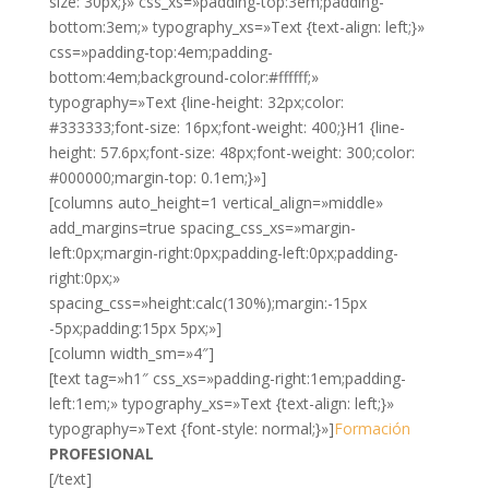
size: 30px;}» css_xs=»padding-top:3em;padding-
bottom:3em;» typography_xs=»Text {text-align: left;}»
css=»padding-top:4em;padding-
bottom:4em;background-color:#ffffff;»
typography=»Text {line-height: 32px;color:
#333333;font-size: 16px;font-weight: 400;}H1 {line-
height: 57.6px;font-size: 48px;font-weight: 300;color:
#000000;margin-top: 0.1em;}»]
[columns auto_height=1 vertical_align=»middle»
add_margins=true spacing_css_xs=»margin-
left:0px;margin-right:0px;padding-left:0px;padding-
right:0px;»
spacing_css=»height:calc(130%);margin:-15px
-5px;padding:15px 5px;»]
[column width_sm=»4″]
[text tag=»h1″ css_xs=»padding-right:1em;padding-
left:1em;» typography_xs=»Text {text-align: left;}»
typography=»Text {font-style: normal;}»]
Formación
PROFESIONAL
[/text]