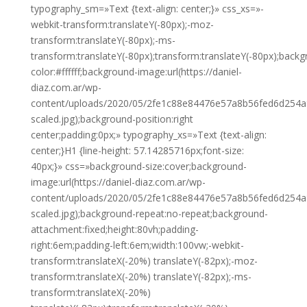
typography_sm=»Text {text-align: center;}» css_xs=»-
webkit-transform:translateY(-80px);-moz-
transform:translateY(-80px);-ms-
transform:translateY(-80px);transform:translateY(-80px);back
color:#ffffff;background-image:url(https://daniel-
diaz.com.ar/wp-
content/uploads/2020/05/2fe1c88e84476e57a8b56fed6d254a
scaled.jpg);background-position:right
center;padding:0px;» typography_xs=»Text {text-align:
center;}H1 {line-height: 57.14285716px;font-size:
40px;}» css=»background-size:cover;background-
image:url(https://daniel-diaz.com.ar/wp-
content/uploads/2020/05/2fe1c88e84476e57a8b56fed6d254a
scaled.jpg);background-repeat:no-repeat;background-
attachment:fixed;height:80vh;padding-
right:6em;padding-left:6em;width:100vw;-webkit-
transform:translateX(-20%) translateY(-82px);-moz-
transform:translateX(-20%) translateY(-82px);-ms-
transform:translateX(-20%)