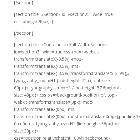
[/section]
[section title=»Section» id=»section25″ wide=true
css=»height:90px;»]
[/section]
[section title=»Container in Full-Width Section»
id=»section3″ wide=true css_md=»-webkit-
transform:translateX(-3.5%);-moz-
transform:translateX(-3.5%);-ms-
transform:translateX(-3.5%);transform:translateX(-3.5%);»
typography_md=»H1 {line-height: 72px;font-size:
60px;}» typography_sm=»H1 {line-height: 57.6px;font-
size: 48px;}» css_xs=»background-position:left top;-
webkit-transform:translateX(0px);-moz-
transform:translateX(0px);-ms-
transform:translateX(0px);transform:translateX(0px);padding:
0px 0em;» typography_xs=»H1 {line-height: 36px;font-
size: 30px;}»
css=»position:relative;height:100vh;background-