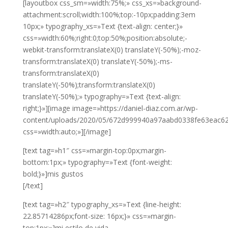
[layoutbox css_sm=»width:75%;» css_xs=»background-
attachment:scroll;width:100%;top:-10px;padding:3em
10px;» typography_xs=»Text {text-align: center;}»
css=»width:60%;right:0;top:50%;position:absolute;-
webkit-transform:translateX(0) translateY(-50%);-moz-
transform:translateX(0) translateY(-50%);-ms-
transform:translateX(0)
translateY(-50%);transform:translateX(0)
translateY(-50%);» typography=»Text {text-align:
right;}»][image image=»https://daniel-diaz.com.ar/wp-
content/uploads/2020/05/672d999940a97aabd0338fe63eac62
css=»width:auto;»][/image]
[text tag=»h1″ css=»margin-top:0px;margin-
bottom:1px;» typography=»Text {font-weight:
bold;}»]mis gustos
[/text]
[text tag=»h2″ typography_xs=»Text {line-height:
22.85714286px;font-size: 16px;}» css=»margin-
top:1px;»]mi estilo de vida