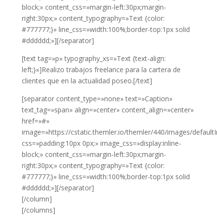
block;» content_css=»margin-left:30px;margin-
right:30px;» content_typography=»Text {color:
#777777;}» line_css=»width:100%;border-top:1px solid
#dddddd;»][/separator]
[text tag=»p» typography_xs=»Text {text-align:
left;}»]Realizo trabajos freelance para la cartera de
clientes que en la actualidad poseo.[/text]
[separator content_type=»none» text=»Caption»
text_tag=»span» align=»center» content_align=»center»
href=»#»
image=»https://cstatic.themler.io/themler/440/images/default
css=»padding:10px 0px;» image_css=»display:inline-
block;» content_css=»margin-left:30px;margin-
right:30px;» content_typography=»Text {color:
#777777;}» line_css=»width:100%;border-top:1px solid
#dddddd;»][/separator]
[/column]
[/columns]