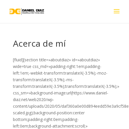
Acerca de mí
[fluid][section title=»aboutdiaz» id=»aboutdiaz»
wide=true css_md=»padding-right:1em;padding-
left:1em;-webkit-transform:translateX(-3.5%);-moz-
transform:translateX(-3.5%);-ms-
transform:translateX(-3.5%);transform:translateX(-3.5%);»
css_sm=»background-image:url(https://www.daniel-
diaz.net/web2020/wp-
content/uploads/2020/05/daf360a0e00d894eedd59e3a9cf58e
scaled.jpg);background-position:center
bottom;padding-right:0em;padding-
left:0em;background-attachment:scroll;»